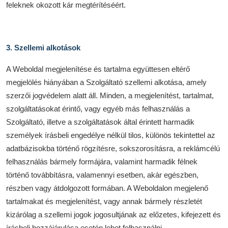
feleknek okozott kár megtérítéséért.
3. Szellemi alkotások
A Weboldal megjelenítése és tartalma együttesen eltérő
megjelölés hiányában a Szolgáltató szellemi alkotása, amely
szerzői jogvédelem alatt áll. Minden, a megjelenítést, tartalmat,
szolgáltatásokat érintő, vagy egyéb más felhasználás a
Szolgáltató, illetve a szolgáltatások által érintett harmadik
személyek írásbeli engedélye nélkül tilos, különös tekintettel az
adatbázisokba történő rögzítésre, sokszorosításra, a reklámcélú
felhasználás bármely formájára, valamint harmadik félnek
történő továbbításra, valamennyi esetben, akár egészben,
részben vagy átdolgozott formában. A Weboldalon megjelenő
tartalmakat és megjelenítést, vagy annak bármely részletét
kizárólag a szellemi jogok jogosultjának az előzetes, kifejezett és
írásbeli hozzájárulása esetén lehet felhasználni.