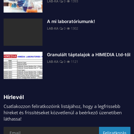
LAB-KA
0
1393
A mi laboratóriumunk!
LAB-KA
0
1302
Granulált táptalajok a HIMEDIA Ltd-től
LAB-KA
0
1121
Hírlevél
Csatlakozzon feliratkozóink listájához, hogy a legfrissebb
híreket és frissítéseket közvetlenül a beérkező üzenetiben
láthassa!
Feliratkozás