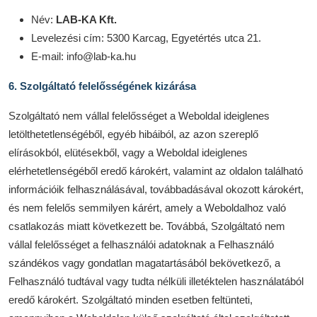
Név:
LAB-KA Kft.
Levelezési cím: 5300 Karcag, Egyetértés utca 21.
E-mail: info@lab-ka.hu
6. Szolgáltató felelősségének kizárása
Szolgáltató nem vállal felelősséget a Weboldal ideiglenes
letölthetetlenségéből, egyéb hibáiból, az azon szereplő
elírásokból, elütésekből, vagy a Weboldal ideiglenes
elérhetetlenségéből eredő károkért, valamint az oldalon található
információik felhasználásával, továbbadásával okozott károkért,
és nem felelős semmilyen kárért, amely a Weboldalhoz való
csatlakozás miatt következett be. Továbbá, Szolgáltató nem
vállal felelősséget a felhasználói adatoknak a Felhasználó
szándékos vagy gondatlan magatartásából bekövetkező, a
Felhasználó tudtával vagy tudta nélküli illetéktelen használatából
eredő károkért. Szolgáltató minden esetben feltünteti,