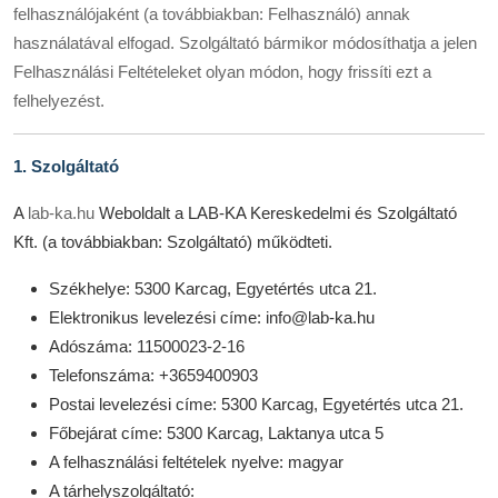
felhasználójaként (a továbbiakban: Felhasználó) annak
Termékek
használatával elfogad. Szolgáltató bármikor módosíthatja a jelen
Felhasználási Feltételeket olyan módon, hogy frissíti ezt a
Kész Táptalajok
felhelyezést.
Letölthető dokumentumok
1. Szolgáltató
Hungarian
A
lab-ka.hu
Weboldalt a LAB-KA Kereskedelmi és Szolgáltató
Kft.
(a továbbiakban: Szolgáltató) működteti.
Székhelye: 5300 Karcag, Egyetértés utca 21.
Elektronikus levelezési címe: info@lab-ka.hu
Adószáma: 11500023-2-16
Telefonszáma: +3659400903
Postai levelezési címe: 5300 Karcag, Egyetértés utca 21.
Főbejárat címe: 5300 Karcag, Laktanya utca 5
A felhasználási feltételek nyelve: magyar
A tárhelyszolgáltató: