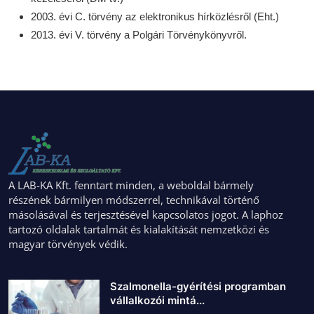
2003. évi C. törvény az elektronikus hírközlésről (Eht.)
2013. évi V. törvény a Polgári Törvénykönyvről.
A LAB-KA Kft. fenntart minden, a weboldal bármely
részének bármilyen módszerrel, technikával történő
másolásával és terjesztésével kapcsolatos jogot. A laphoz
tartozó oldalak tartalmát és kialakítását nemzetközi és
magyar törvények védik.
Szalmonella-gyérítési programban
vállalkozói mintá...