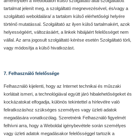
amennyiben a Weboldalon külső szolgáltató által szolgáltatott
tartalmat jelenít meg, a szolgáltató megnevezésével, és/vagy a
szolgáltató weboldalára/ a tartalom külső elérhetőségi helyére
történő mutatással. Szolgáltató az ilyen külső tartalmakért, azok
helyességéért, változásáért, a linkek hibájáért felelősséget nem
vállal. Az arra jogosult szolgáltató kérése esetén Szolgáltató törli,
vagy módosítja a külső hivatkozást.
7. Felhasználó felelőssége
Felhasználó kijelenti, hogy az Internet technikai és műszaki
korlátait ismeri, a technológiával együtt járó hibalehetőségeket és
kockázatokat elfogadja, különös tekintettel a hírlevélre való
feliratkozáshoz szükséges személyes vagy üzleti adatok
megadására vonatkozólag. Szeretnénk Felhasználó figyelmét
felhívni arra, hogy a Weboldal igénybevétele során személyes
vagy üzleti adatok megadásakor felelősséggel tartozik a