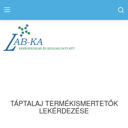
Bejelentkezés
Regisztráció
Kezdőlap
Kapcsolat
Elérhetőségek
Hírek
Rólunk
Szolgáltatás