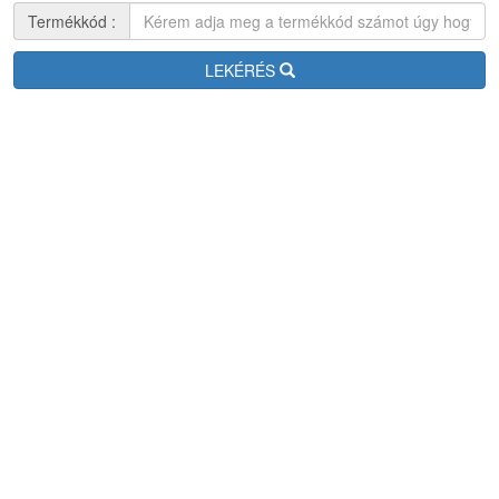
Termékek
Kész Táptalajok
Letölthető dokumentumok
Hungarian