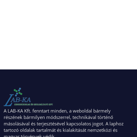
A LAB-KA Kft. fenntart minden, a weboldal bármely
részének bármilyen módszerrel, technikával történő
másolásával és terjesztésével kapcsolatos jogot. A laphoz
tartozó oldalak tartalmát és kialakítását nemzetközi és
magyar törvények védik.