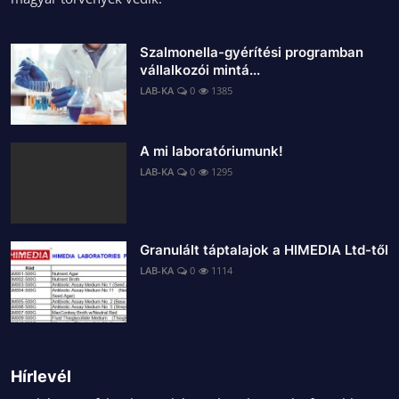
Szalmonella-gyérítési programban
vállalkozói mintá...
LAB-KA
0
1385
A mi laboratóriumunk!
LAB-KA
0
1295
Granulált táptalajok a HIMEDIA Ltd-től
LAB-KA
0
1114
Hírlevél