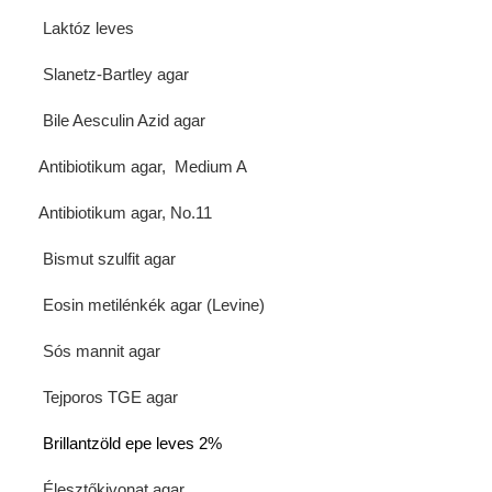
Termékek
Laktóz leves
Kész Táptalajok
Slanetz-Bartley agar
Bile Aesculin Azid agar
Letölthető dokumentumok
Antibiotikum agar, Medium A
Hungarian
Antibiotikum agar, No.11
Bismut szulfit agar
Eosin metilénkék agar (Levine)
Sós mannit agar
Tejporos TGE agar
Brillantzöld epe leves 2%
Élesztőkivonat agar