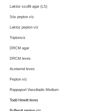
Laktóz-szulfit agar (LS)
Sós pepton víz
Laktóz pepton víz
Triptonvíz
DRCM agar
DRCM leves
Acetamid leves
Pepton víz
Rappaport Vassiliadis Medium
Todd Hewitt leves
Pufferolt pepton víz