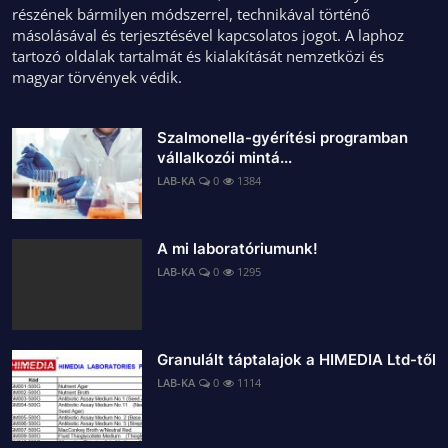
részének bármilyen módszerrel, technikával történő
másolásával és terjesztésével kapcsolatos jogot. A laphoz
tartozó oldalak tartalmát és kialakítását nemzetközi és
magyar törvények védik.
Szalmonella-gyérítési programban
vállalkozói mintá...
LAB-KA
0
1384
A mi laboratóriumunk!
LAB-KA
0
1295
Granulált táptalajok a HIMEDIA Ltd-től
LAB-KA
0
1114