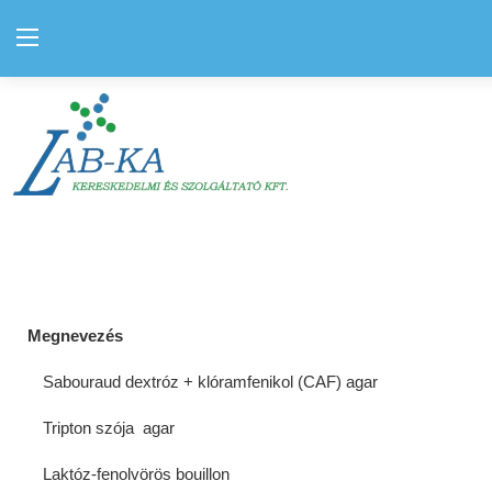
Bejelentkezés
Regisztráció
Kezdőlap
Kapcsolat
Elérhetőségek
Megnevezés
Hírek
Sabouraud dextróz + klóramfenikol (CAF) agar
Rólunk
Tripton szója
agar
Szolgáltatás
Laktóz-fenolvörös bouillon