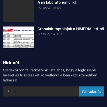
A mi laboratóriumunk!
LAB-KA
0
1295
Granulált táptalajok a HIMEDIA Ltd-től
LAB-KA
0
1115
Hírlevél
Csatlakozzon feliratkozóink listájához, hogy a legfrissebb
híreket és frissítéseket közvetlenül a beérkező üzenetiben
láthassa!
Feliratkozás