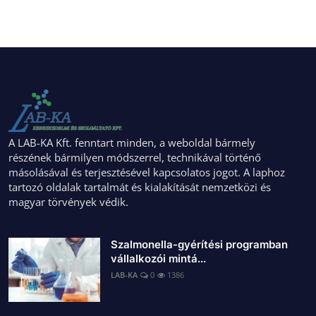
A LAB-KA Kft. fenntart minden, a weboldal bármely
részének bármilyen módszerrel, technikával történő
másolásával és terjesztésével kapcsolatos jogot. A laphoz
tartozó oldalak tartalmát és kialakítását nemzetközi és
magyar törvények védik.
Szalmonella-gyérítési programban
vállalkozói mintá...
LAB-KA
0
1386