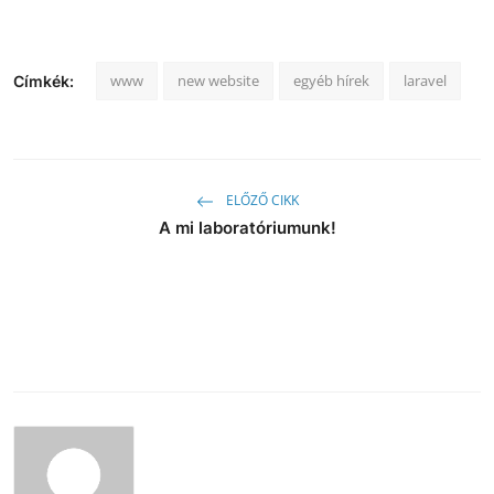
www
new website
egyéb hírek
laravel
Címkék:
ELŐZŐ CIKK
A mi laboratóriumunk!