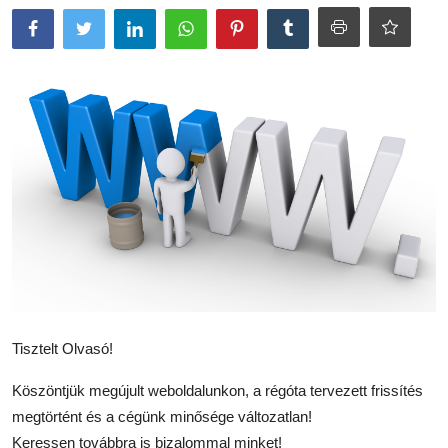
Termékek
Kész Táptalajok
Letölthető dokumentumok
Hungarian
Tisztelt Olvasó!
Köszöntjük megújult weboldalunkon, a régóta tervezett frissítés
megtörtént és a cégünk minősége változatlan!
Keressen továbbra is bizalommal minket!