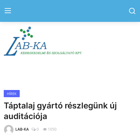
Bejelentkezés
Regisztráció
Kezdőlap
Kapcsolat
Elérhetőségek
HÍREK
Táptalaj gyártó részlegünk új
Hírek
auditációja
Rólunk
LAB-KA
0
1050
Szolgáltatás