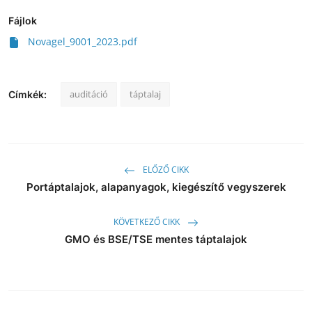
Fájlok
Novagel_9001_2023.pdf
auditáció
táptalaj
Címkék:
ELŐZŐ CIKK
Portáptalajok, alapanyagok, kiegészítő vegyszerek
KÖVETKEZŐ CIKK
GMO és BSE/TSE mentes táptalajok