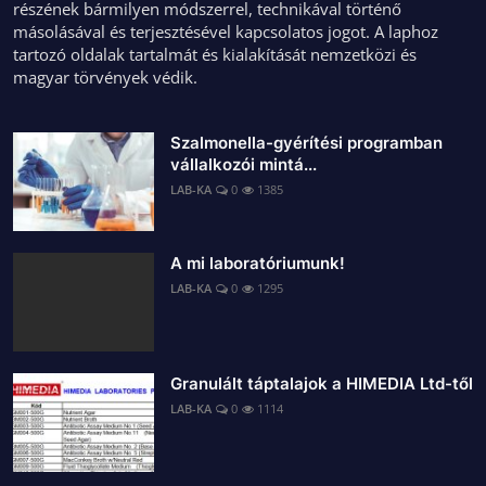
részének bármilyen módszerrel, technikával történő
másolásával és terjesztésével kapcsolatos jogot. A laphoz
tartozó oldalak tartalmát és kialakítását nemzetközi és
magyar törvények védik.
Szalmonella-gyérítési programban
vállalkozói mintá...
LAB-KA
0
1385
A mi laboratóriumunk!
LAB-KA
0
1295
Granulált táptalajok a HIMEDIA Ltd-től
LAB-KA
0
1114