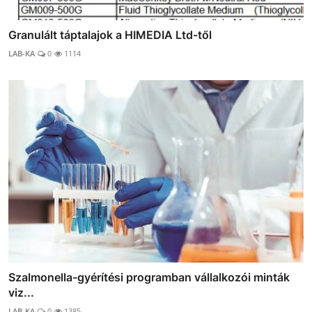
Granulált táptalajok a HIMEDIA Ltd-től
LAB-KA
0
1114
Szalmonella-gyérítési programban vállalkozói minták
viz...
LAB-KA
0
1385