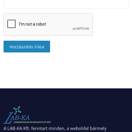
Hozzászólás írása
A LAB-KA Kft. fenntart minden, a weboldal bármely